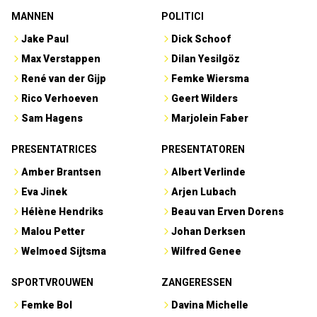
MANNEN
POLITICI
Jake Paul
Dick Schoof
Max Verstappen
Dilan Yesilgöz
René van der Gijp
Femke Wiersma
Rico Verhoeven
Geert Wilders
Sam Hagens
Marjolein Faber
PRESENTATRICES
PRESENTATOREN
Amber Brantsen
Albert Verlinde
Eva Jinek
Arjen Lubach
Hélène Hendriks
Beau van Erven Dorens
Malou Petter
Johan Derksen
Welmoed Sijtsma
Wilfred Genee
SPORTVROUWEN
ZANGERESSEN
Femke Bol
Davina Michelle