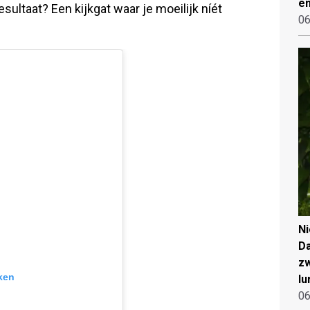
en
sultaat? Een kijkgat waar je moeilijk níét
06
N
Da
zw
ken
lu
06