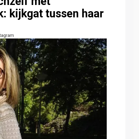
ichzelf met
k: kijkgat tussen haar
stagram