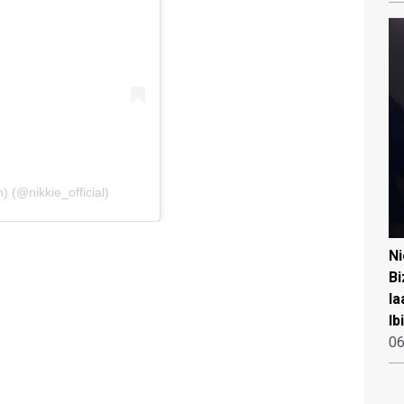
 (@nikkie_official)
N
Bi
la
Ib
06