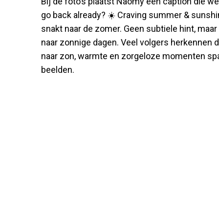
Bij de foto’s plaatst Naomy een caption die we
go back already? ☀️ Craving summer & sunshin
snakt naar de zomer. Geen subtiele hint, maa
naar zonnige dagen. Veel volgers herkennen d
naar zon, warmte en zorgeloze momenten spat v
beelden.