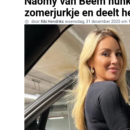
Naomy van Beem hunker
zomerjurkje en deelt h
door
Kiki Hendriks
woensdag, 31 december 2025 om 