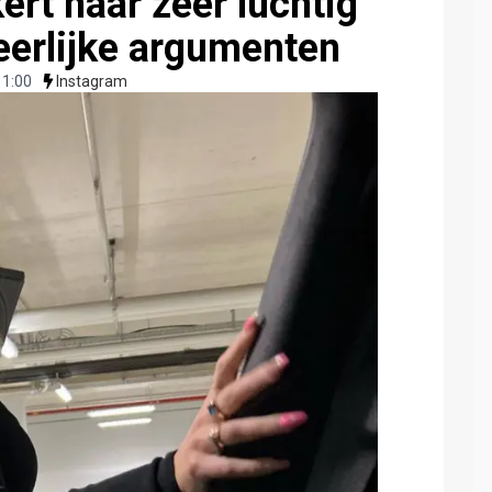
t naar zéér luchtig
eerlijke argumenten
11:00
Instagram