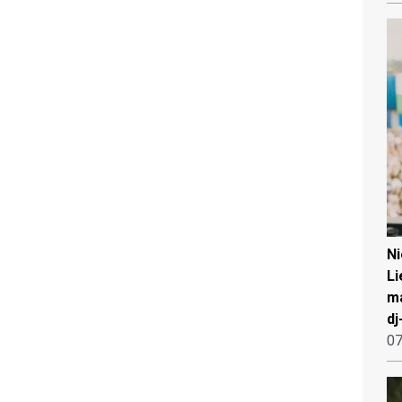
N
Li
ma
dj
07