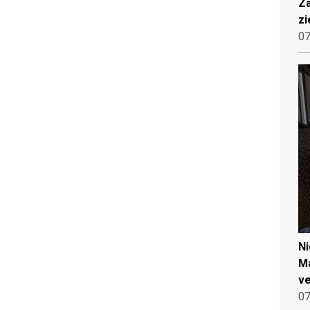
Za
zi
07
N
Ma
ve
07