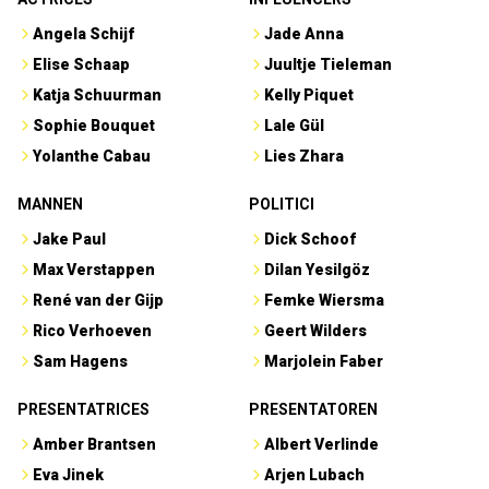
Angela Schijf
Jade Anna
Elise Schaap
Juultje Tieleman
Katja Schuurman
Kelly Piquet
Sophie Bouquet
Lale Gül
Yolanthe Cabau
Lies Zhara
MANNEN
POLITICI
Jake Paul
Dick Schoof
Max Verstappen
Dilan Yesilgöz
René van der Gijp
Femke Wiersma
Rico Verhoeven
Geert Wilders
Sam Hagens
Marjolein Faber
PRESENTATRICES
PRESENTATOREN
Amber Brantsen
Albert Verlinde
Eva Jinek
Arjen Lubach