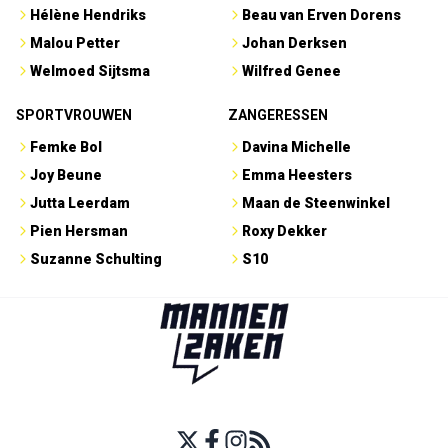
Hélène Hendriks
Beau van Erven Dorens
Malou Petter
Johan Derksen
Welmoed Sijtsma
Wilfred Genee
SPORTVROUWEN
ZANGERESSEN
Femke Bol
Davina Michelle
Joy Beune
Emma Heesters
Jutta Leerdam
Maan de Steenwinkel
Pien Hersman
Roxy Dekker
Suzanne Schulting
S10