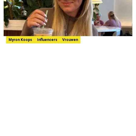
Myron Koops
Influencers
Vrouwen