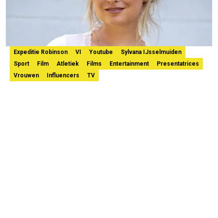
Expeditie Robinson
VI
Youtube
Sylvana IJsselmuiden
Sport
Film
Atletiek
Films
Entertainment
Presentatrices
Vrouwen
Influencers
TV