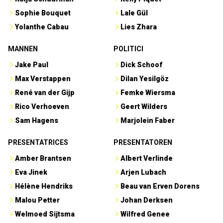
Sophie Bouquet
Lale Gül
Yolanthe Cabau
Lies Zhara
MANNEN
POLITICI
Jake Paul
Dick Schoof
Max Verstappen
Dilan Yesilgöz
René van der Gijp
Femke Wiersma
Rico Verhoeven
Geert Wilders
Sam Hagens
Marjolein Faber
PRESENTATRICES
PRESENTATOREN
Amber Brantsen
Albert Verlinde
Eva Jinek
Arjen Lubach
Hélène Hendriks
Beau van Erven Dorens
Malou Petter
Johan Derksen
Welmoed Sijtsma
Wilfred Genee