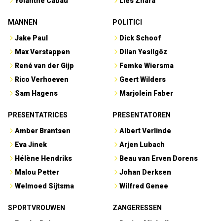
Yolanthe Cabau
Lies Zhara
MANNEN
POLITICI
Jake Paul
Dick Schoof
Max Verstappen
Dilan Yesilgöz
René van der Gijp
Femke Wiersma
Rico Verhoeven
Geert Wilders
Sam Hagens
Marjolein Faber
PRESENTATRICES
PRESENTATOREN
Amber Brantsen
Albert Verlinde
Eva Jinek
Arjen Lubach
Hélène Hendriks
Beau van Erven Dorens
Malou Petter
Johan Derksen
Welmoed Sijtsma
Wilfred Genee
SPORTVROUWEN
ZANGERESSEN