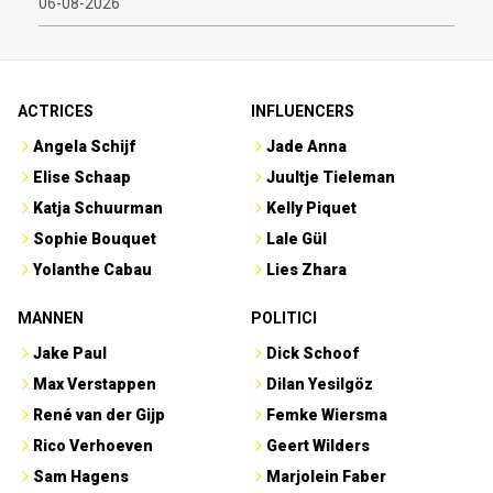
06-08-2026
ACTRICES
INFLUENCERS
Angela Schijf
Jade Anna
Elise Schaap
Juultje Tieleman
Katja Schuurman
Kelly Piquet
Sophie Bouquet
Lale Gül
Yolanthe Cabau
Lies Zhara
MANNEN
POLITICI
Jake Paul
Dick Schoof
Max Verstappen
Dilan Yesilgöz
René van der Gijp
Femke Wiersma
Rico Verhoeven
Geert Wilders
Sam Hagens
Marjolein Faber