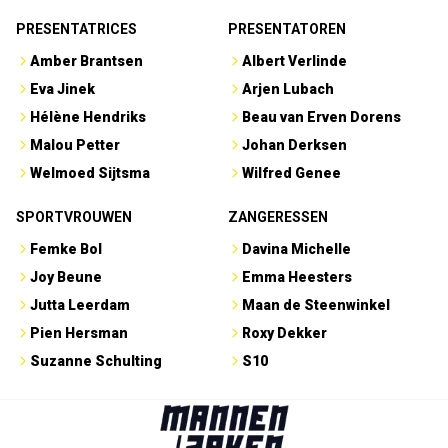
PRESENTATRICES
PRESENTATOREN
Amber Brantsen
Albert Verlinde
Eva Jinek
Arjen Lubach
Hélène Hendriks
Beau van Erven Dorens
Malou Petter
Johan Derksen
Welmoed Sijtsma
Wilfred Genee
SPORTVROUWEN
ZANGERESSEN
Femke Bol
Davina Michelle
Joy Beune
Emma Heesters
Jutta Leerdam
Maan de Steenwinkel
Pien Hersman
Roxy Dekker
Suzanne Schulting
S10