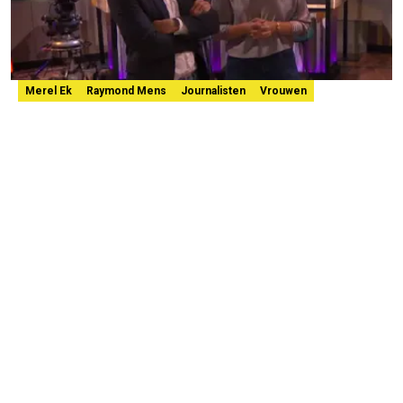
Merel Ek
Raymond Mens
Journalisten
Vrouwen