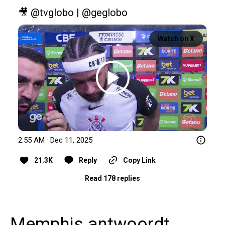
🎥 
@tvglobo
 | 
@geglobo
Watch on X
2:55 AM · Dec 11, 2025
21.3K
Reply
Copy Link
Read 178 replies
Memphis antwoordt