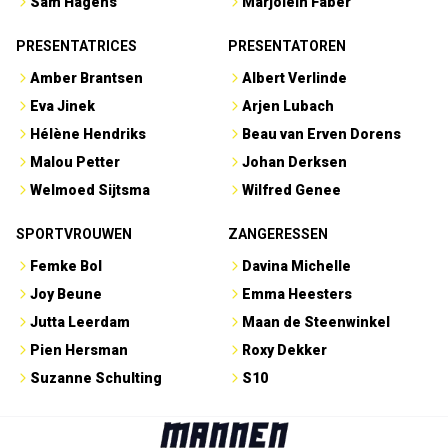
Sam Hagens
Marjolein Faber
PRESENTATRICES
PRESENTATOREN
Amber Brantsen
Albert Verlinde
Eva Jinek
Arjen Lubach
Hélène Hendriks
Beau van Erven Dorens
Malou Petter
Johan Derksen
Welmoed Sijtsma
Wilfred Genee
SPORTVROUWEN
ZANGERESSEN
Femke Bol
Davina Michelle
Joy Beune
Emma Heesters
Jutta Leerdam
Maan de Steenwinkel
Pien Hersman
Roxy Dekker
Suzanne Schulting
S10