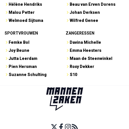
Hélène Hendriks
Beau van Erven Dorens
Malou Petter
Johan Derksen
Welmoed Sijtsma
Wilfred Genee
SPORTVROUWEN
ZANGERESSEN
Femke Bol
Davina Michelle
Joy Beune
Emma Heesters
Jutta Leerdam
Maan de Steenwinkel
Pien Hersman
Roxy Dekker
Suzanne Schulting
S10