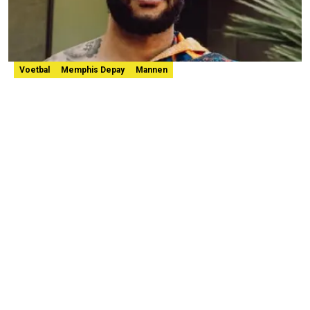
Voetbal
Memphis Depay
Mannen