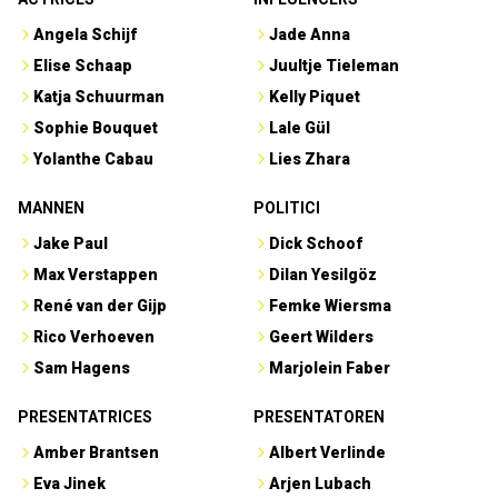
Angela Schijf
Jade Anna
Elise Schaap
Juultje Tieleman
Katja Schuurman
Kelly Piquet
Sophie Bouquet
Lale Gül
Yolanthe Cabau
Lies Zhara
MANNEN
POLITICI
Jake Paul
Dick Schoof
Max Verstappen
Dilan Yesilgöz
René van der Gijp
Femke Wiersma
Rico Verhoeven
Geert Wilders
Sam Hagens
Marjolein Faber
PRESENTATRICES
PRESENTATOREN
Amber Brantsen
Albert Verlinde
Eva Jinek
Arjen Lubach