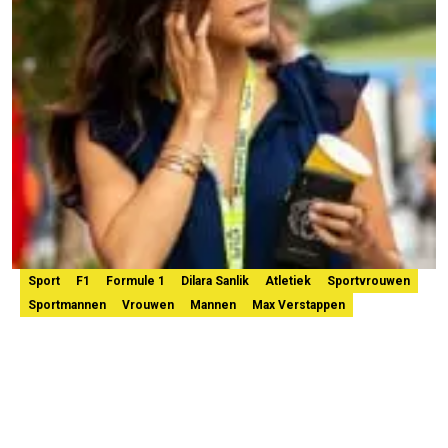
Sport
F1
Formule 1
Dilara Sanlik
Atletiek
Sportvrouwen
Sportmannen
Vrouwen
Mannen
Max Verstappen