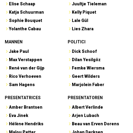
Elise Schaap
Juultje Tieleman
Katja Schuurman
Kelly Piquet
Sophie Bouquet
Lale Gül
Yolanthe Cabau
Lies Zhara
MANNEN
POLITICI
Jake Paul
Dick Schoof
Max Verstappen
Dilan Yesilgöz
René van der Gijp
Femke Wiersma
Rico Verhoeven
Geert Wilders
Sam Hagens
Marjolein Faber
PRESENTATRICES
PRESENTATOREN
Amber Brantsen
Albert Verlinde
Eva Jinek
Arjen Lubach
Hélène Hendriks
Beau van Erven Dorens
Malou Petter
Johan Derksen