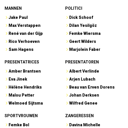
MANNEN
POLITICI
Jake Paul
Dick Schoof
Max Verstappen
Dilan Yesilgöz
René van der Gijp
Femke Wiersma
Rico Verhoeven
Geert Wilders
Sam Hagens
Marjolein Faber
PRESENTATRICES
PRESENTATOREN
Amber Brantsen
Albert Verlinde
Eva Jinek
Arjen Lubach
Hélène Hendriks
Beau van Erven Dorens
Malou Petter
Johan Derksen
Welmoed Sijtsma
Wilfred Genee
SPORTVROUWEN
ZANGERESSEN
Femke Bol
Davina Michelle