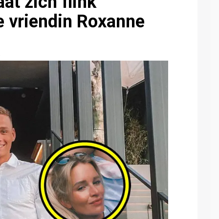
at zich flink
e vriendin Roxanne
0