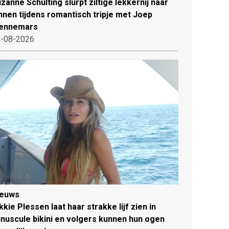
zanne Schulting slurpt ziltige lekkernij naar
nnen tijdens romantisch tripje met Joep
ennemars
-08-2026
ieuws
kkie Plessen laat haar strakke lijf zien in
nuscule bikini en volgers kunnen hun ogen