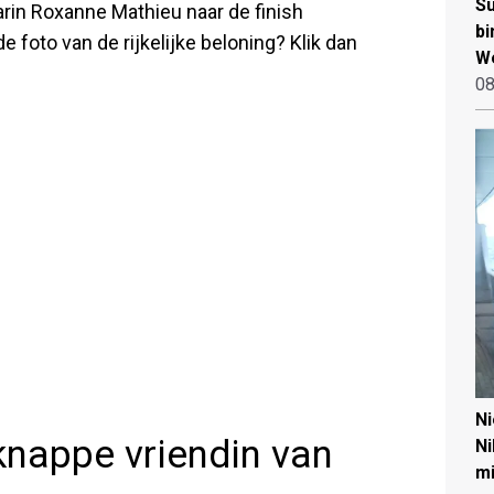
Su
aarin Roxanne Mathieu naar de finish
bi
 foto van de rijkelijke beloning? Klik dan
W
08
N
knappe vriendin van
Ni
mi