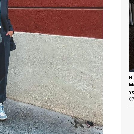
N
Ma
ve
07