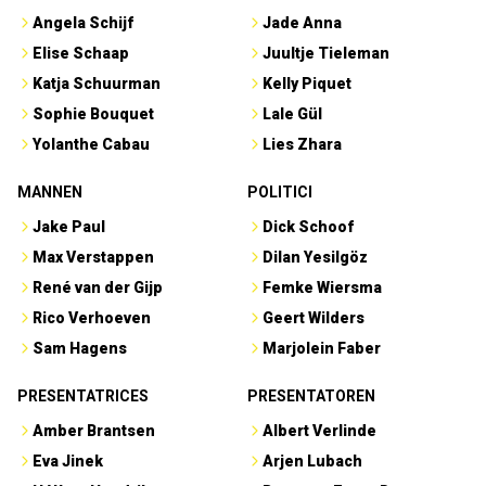
Angela Schijf
Jade Anna
Elise Schaap
Juultje Tieleman
Katja Schuurman
Kelly Piquet
Sophie Bouquet
Lale Gül
Yolanthe Cabau
Lies Zhara
MANNEN
POLITICI
Jake Paul
Dick Schoof
Max Verstappen
Dilan Yesilgöz
René van der Gijp
Femke Wiersma
Rico Verhoeven
Geert Wilders
Sam Hagens
Marjolein Faber
PRESENTATRICES
PRESENTATOREN
Amber Brantsen
Albert Verlinde
Eva Jinek
Arjen Lubach