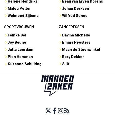
Hélène Hendriks
Beau van Erven Dorens
Malou Petter
Johan Derksen
Welmoed Sijtsma
Wilfred Genee
SPORTVROUWEN
ZANGERESSEN
Femke Bol
Davina Michelle
Joy Beune
Emma Heesters
Jutta Leerdam
Maan de Steenwinkel
Pien Hersman
Roxy Dekker
Suzanne Schulting
S10