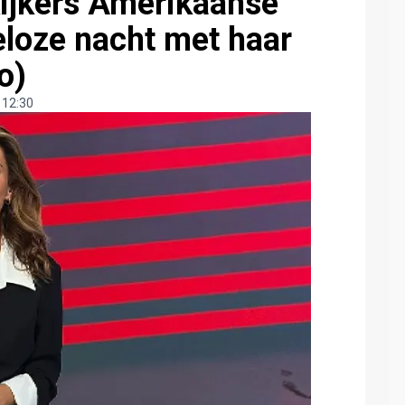
kijkers Amerikaanse
eloze nacht met haar
o)
 12:30