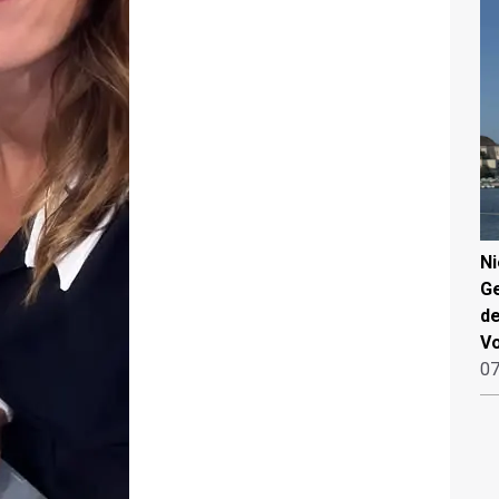
N
Ge
de
V
07