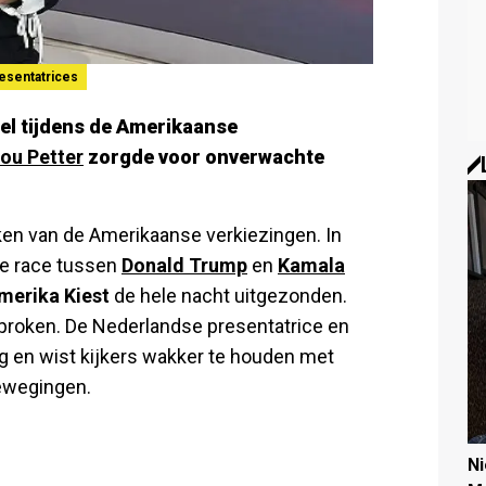
esentatrices
oel tijdens de Amerikaanse
ou Petter
zorgde voor onverwachte
ken van de Amerikaanse verkiezingen. In
e race tussen
Donald Trump
en
Kamala
merika Kiest
de hele nacht uitgezonden.
sproken. De Nederlandse presentatrice en
ng en wist kijkers wakker te houden met
bewegingen.
N