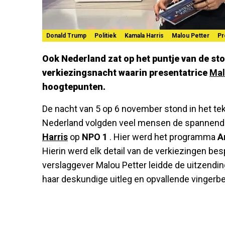
Donald Trump
Politiek
Kamala Harris
Malou Petter
Pr
Ook Nederland zat op het puntje van de st
verkiezingsnacht waarin presentatrice
Mal
hoogtepunten.
De nacht van 5 op 6 november stond in het te
Nederland volgden veel mensen de spannend
Harris
op
NPO 1
. Hier werd het programma
A
Hierin werd elk detail van de verkiezingen be
verslaggever Malou Petter leidde de uitzendi
haar deskundige uitleg en opvallende vinger