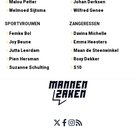
Malou Petter
Johan Derksen
Welmoed Sijtsma
Wilfred Genee
SPORTVROUWEN
ZANGERESSEN
Femke Bol
Davina Michelle
Joy Beune
Emma Heesters
Jutta Leerdam
Maan de Steenwinkel
Pien Hersman
Roxy Dekker
Suzanne Schulting
S10