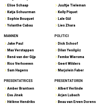
Elise Schaap
Juultje Tieleman
Katja Schuurman
Kelly Piquet
Sophie Bouquet
Lale Gül
Yolanthe Cabau
Lies Zhara
MANNEN
POLITICI
Jake Paul
Dick Schoof
Max Verstappen
Dilan Yesilgöz
René van der Gijp
Femke Wiersma
Rico Verhoeven
Geert Wilders
Sam Hagens
Marjolein Faber
PRESENTATRICES
PRESENTATOREN
Amber Brantsen
Albert Verlinde
Eva Jinek
Arjen Lubach
Hélène Hendriks
Beau van Erven Dorens