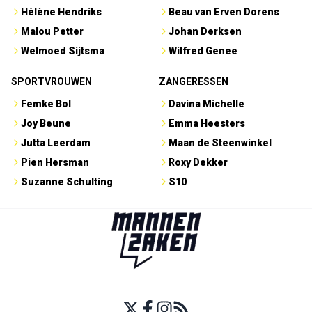
Hélène Hendriks
Beau van Erven Dorens
Malou Petter
Johan Derksen
Welmoed Sijtsma
Wilfred Genee
SPORTVROUWEN
ZANGERESSEN
Femke Bol
Davina Michelle
Joy Beune
Emma Heesters
Jutta Leerdam
Maan de Steenwinkel
Pien Hersman
Roxy Dekker
Suzanne Schulting
S10