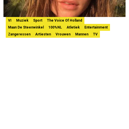
VI
Muziek
Sport
The Voice Of Holland
Maan De Steenwinkel
100%NL
Atletiek
Entertainment
Zangeressen
Artiesten
Vrouwen
Mannen
TV