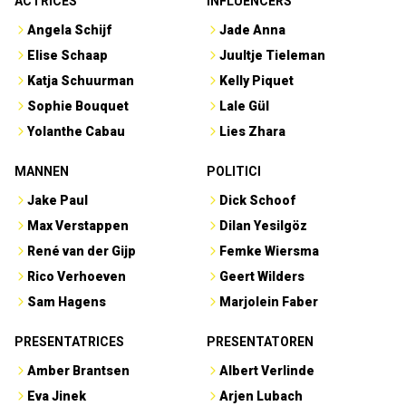
ACTRICES
INFLUENCERS
Angela Schijf
Jade Anna
Elise Schaap
Juultje Tieleman
Katja Schuurman
Kelly Piquet
Sophie Bouquet
Lale Gül
Yolanthe Cabau
Lies Zhara
MANNEN
POLITICI
Jake Paul
Dick Schoof
Max Verstappen
Dilan Yesilgöz
René van der Gijp
Femke Wiersma
Rico Verhoeven
Geert Wilders
Sam Hagens
Marjolein Faber
PRESENTATRICES
PRESENTATOREN
Amber Brantsen
Albert Verlinde
Eva Jinek
Arjen Lubach