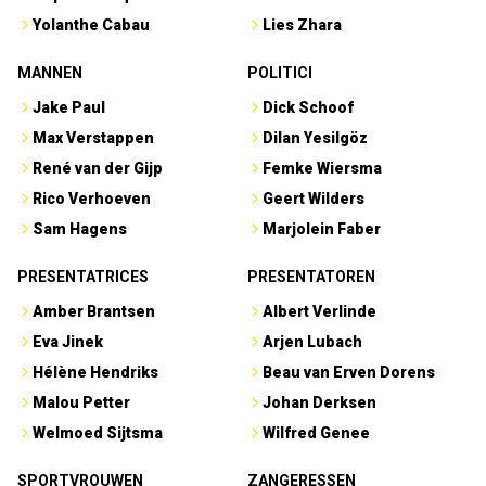
Yolanthe Cabau
Lies Zhara
MANNEN
POLITICI
Jake Paul
Dick Schoof
Max Verstappen
Dilan Yesilgöz
René van der Gijp
Femke Wiersma
Rico Verhoeven
Geert Wilders
Sam Hagens
Marjolein Faber
PRESENTATRICES
PRESENTATOREN
Amber Brantsen
Albert Verlinde
Eva Jinek
Arjen Lubach
Hélène Hendriks
Beau van Erven Dorens
Malou Petter
Johan Derksen
Welmoed Sijtsma
Wilfred Genee
SPORTVROUWEN
ZANGERESSEN