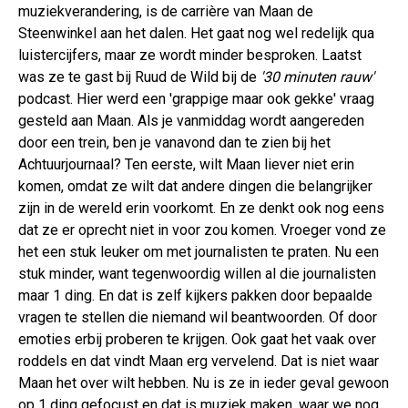
muziekverandering, is de carrière van Maan de
Steenwinkel aan het dalen. Het gaat nog wel redelijk qua
luistercijfers, maar ze wordt minder besproken. Laatst
was ze te gast bij Ruud de Wild bij de
'30 minuten rauw'
podcast. Hier werd een 'grappige maar ook gekke' vraag
gesteld aan Maan. Als je vanmiddag wordt aangereden
door een trein, ben je vanavond dan te zien bij het
Achtuurjournaal? Ten eerste, wilt Maan liever niet erin
komen, omdat ze wilt dat andere dingen die belangrijker
zijn in de wereld erin voorkomt. En ze denkt ook nog eens
dat ze er oprecht niet in voor zou komen. Vroeger vond ze
het een stuk leuker om met journalisten te praten. Nu een
stuk minder, want tegenwoordig willen al die journalisten
maar 1 ding. En dat is zelf kijkers pakken door bepaalde
vragen te stellen die niemand wil beantwoorden. Of door
emoties erbij proberen te krijgen. Ook gaat het vaak over
roddels en dat vindt Maan erg vervelend. Dat is niet waar
Maan het over wilt hebben. Nu is ze in ieder geval gewoon
op 1 ding gefocust en dat is muziek maken, waar we nog