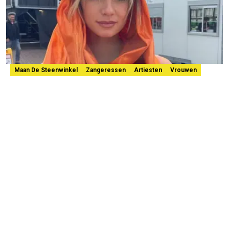
Maan De Steenwinkel
Zangeressen
Artiesten
Vrouwen