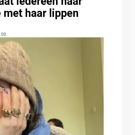
aat iedereen naar
e met haar lippen
:00