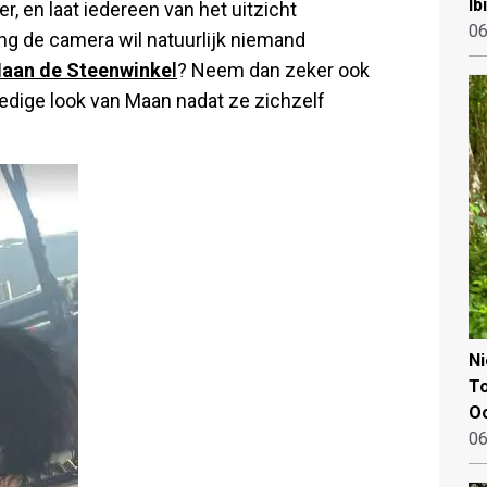
Ib
r, en laat iedereen van het uitzicht
06
ing de camera wil natuurlijk niemand
Maan de Steenwinkel
? Neem dan zeker ook
lledige look van Maan nadat ze zichzelf
N
To
Oo
06