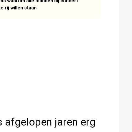
ens waarom alle mannen bij concert
 rij willen staan
 afgelopen jaren erg