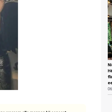
N
Hé
fl
ee
06