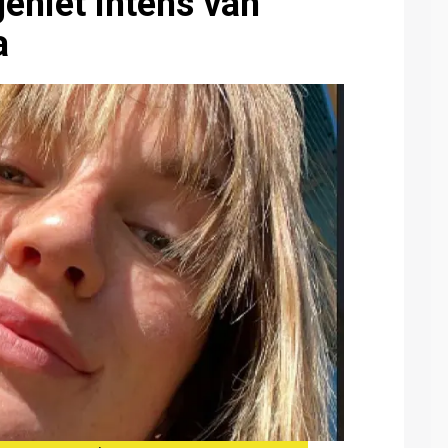
eniet intens van
a