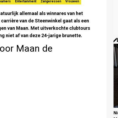
reamers
Entertainment
Zangeressen
Vrouwen
tuurlijk allemaal als winnares van het
 carrière van de Steenwinkel gaat als een
jgen van Maan. Met uitverkochte clubtours
g niet af van deze 24-jarige brunette.
 voor Maan de
N