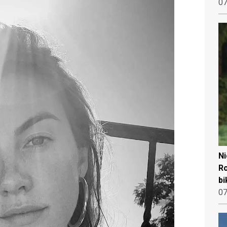
07
N
Ro
bi
07