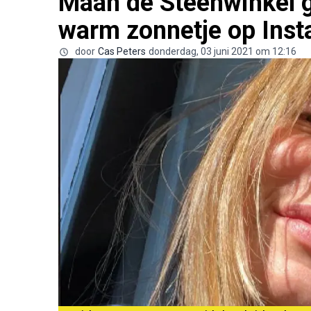
Maan de Steenwinkel g
warm zonnetje op Inst
door
Cas Peters
donderdag, 03 juni 2021 om 12:16