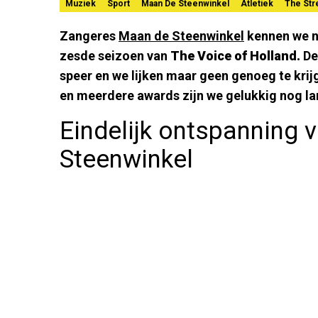
Muziek
Sport
Maan De Steenwinkel
Atletiek
The St
Zangeres
Maan de Steenwinkel
kennen we na
zesde seizoen van
The Voice of Holland.
De
speer en we lijken maar geen genoeg te kri
en meerdere awards zijn we gelukkig nog lan
Eindelijk ontspanning
Steenwinkel