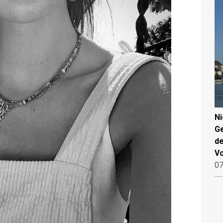
N
Ge
de
V
07