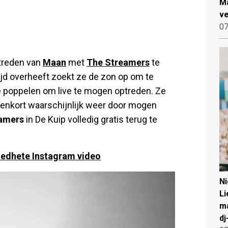
Ma
ve
07
ptreden van
Maan
met
The Streamers
te
jd overheeft zoekt ze de zon op om te
e poppelen om live te mogen optreden. Ze
innenkort waarschijnlijk weer door mogen
amers
in De Kuip volledig gratis terug te
oedhete Instagram video
N
Li
ma
dj