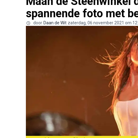
Maan de Steenwinkel 
spannende foto met be
door
Daan de Wit
zaterdag, 06 november 2021 om 12