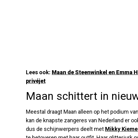
Lees ook:
Maan de Steenwinkel en Emma Hee
privéjet
Maan schittert in nieu
Meestal draagt Maan alleen op het podium van
kan de knapste zangeres van Nederland er ook 
dus de schijnwerpers deelt met
Mikky Kieme
te betoveren met haar outfit. Haar glitterjurk 