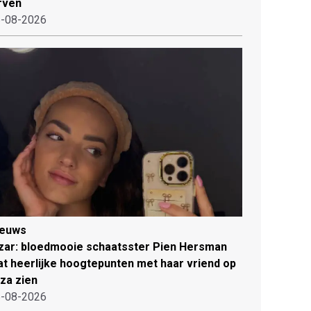
rven
-08-2026
ieuws
zar: bloedmooie schaatsster Pien Hersman
at heerlijke hoogtepunten met haar vriend op
iza zien
-08-2026