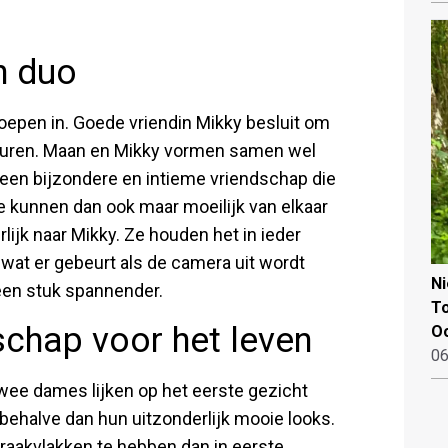
h duo
roepen in. Goede vriendin Mikky besluit om
onturen. Maan en Mikky vormen samen wel
 een bijzondere en intieme vriendschap die
e kunnen dan ook maar moeilijk van elkaar
rlijk naar Mikky. Ze houden het in ieder
wat er gebeurt als de camera uit wordt
N
 een stuk spannender.
To
chap voor het leven
Oo
06
wee dames lijken op het eerste gezicht
behalve dan hun uitzonderlijk mooie looks.
 raakvlakken te hebben dan in eerste