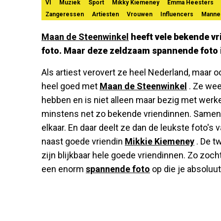
VI
Muziek
Sport
Mikky Kiemeney
Emma Heesters
Zangeressen
Artiesten
Vrouwen
Influencers
Manne
Maan de Steenwinkel
heeft vele bekende vr
foto. Maar deze zeldzaam spannende foto 
Als artiest verovert ze heel Nederland, maar o
heel goed met
Maan de Steenwinkel
. Ze wee
hebben en is niet alleen maar bezig met werk
minstens net zo bekende vriendinnen. Samen
elkaar. En daar deelt ze dan de leukste foto's 
naast goede vriendin
Mikkie Kiemeney
. De t
zijn blijkbaar hele goede vriendinnen. Zo zoch
een enorm
spannende foto
op die je absoluu