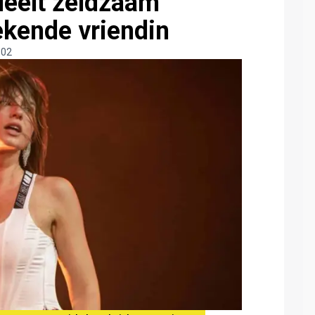
deelt zeldzaam
kende vriendin
:02