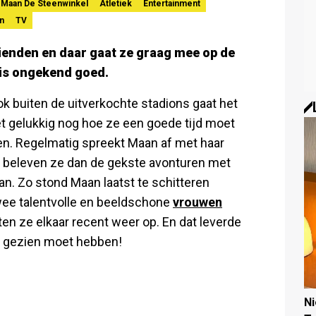
Maan De Steenwinkel
Atletiek
Entertainment
n
TV
ienden en daar gaat ze graag mee op de
is ongekend goed.
ok buiten de uitverkochte stadions gaat het
t gelukkig nog hoe ze een goede tijd moet
en. Regelmatig spreekt Maan af met haar
 beleven ze dan de gekste avonturen met
van. Zo stond Maan laatst te schitteren
wee talentvolle en beeldschone
vrouwen
ten ze elkaar recent weer op. En dat leverde
t gezien moet hebben!
N