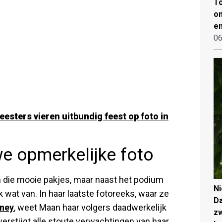
To
on
en
06
sters vieren uitbundig feest op foto in
we opmerkelijke foto
 die mooie pakjes, maar naast het podium
N
wat van. In haar laatste fotoreeks, waar ze
Da
ney
, weet Maan haar volgers daadwerkelijk
zw
overstijgt alle stoute verwachtingen van haar