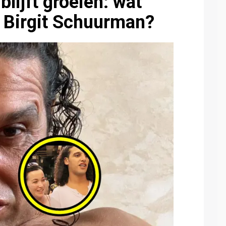
 blijft groeien: wat
t Birgit Schuurman?