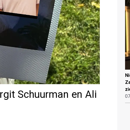
N
Za
zi
rgit Schuurman en Ali
07