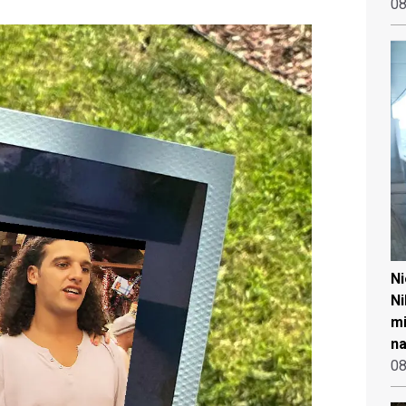
08
N
Ni
mi
na
08