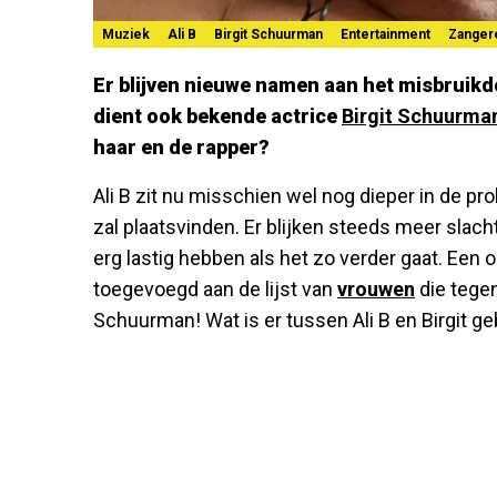
Muziek
Ali B
Birgit Schuurman
Entertainment
Zanger
Er blijven nieuwe namen aan het misbruik
dient ook bekende actrice
Birgit Schuurma
haar en de rapper?
Ali B zit nu misschien wel nog dieper in de p
zal plaatsvinden. Er blijken steeds meer slach
erg lastig hebben als het zo verder gaat. Ee
toegevoegd aan de lijst van
vrouwen
die tegen
Schuurman! Wat is er tussen Ali B en Birgit g