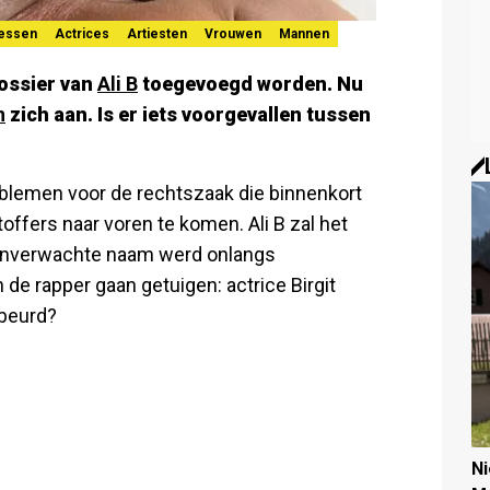
essen
Actrices
Artiesten
Vrouwen
Mannen
dossier van
Ali B
toegevoegd worden. Nu
n
zich aan. Is er iets voorgevallen tussen
roblemen voor de rechtszaak die binnenkort
toffers naar voren te komen. Ali B zal het
n onverwachte naam werd onlangs
 de rapper gaan getuigen: actrice Birgit
ebeurd?
N