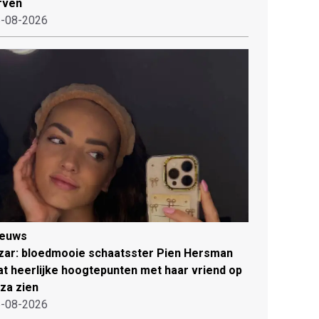
rven
-08-2026
ieuws
zar: bloedmooie schaatsster Pien Hersman
at heerlijke hoogtepunten met haar vriend op
iza zien
-08-2026