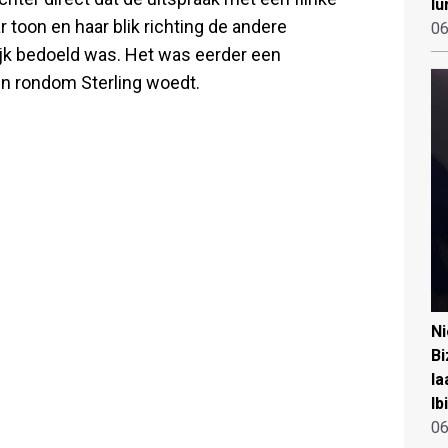
lu
 toon en haar blik richting de andere
06
rlijk bedoeld was. Het was eerder een
en rondom Sterling woedt.
N
Bi
la
Ib
06