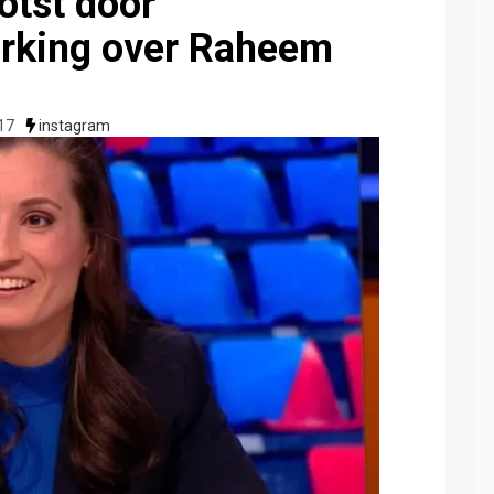
otst door
rking over Raheem
17
instagram