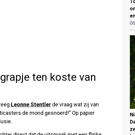
To
on
en
06
grapje ten koste van
kreeg
Leonne Stentler
de vraag wat zij van
riticasters de mond gesnoerd!” Op papier
N
lusie.
Da
zw
hter direct dat de uitspraak met een flinke