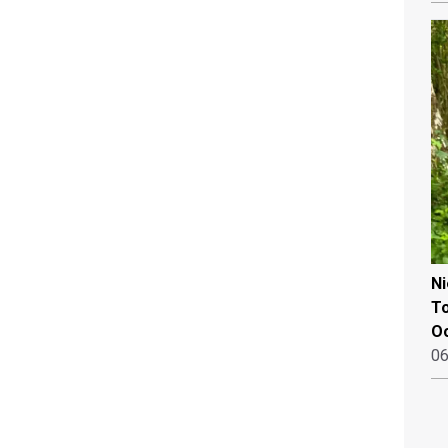
N
To
Oo
06