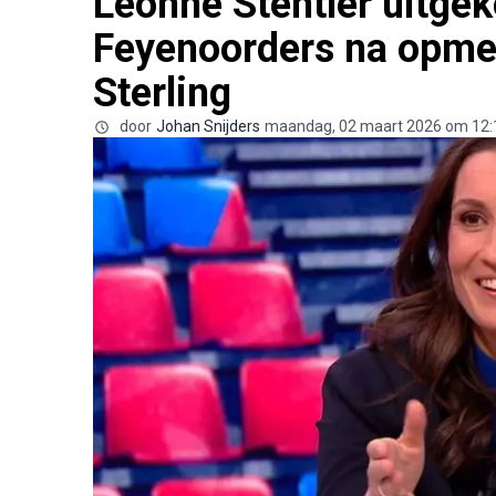
Leonne Stentler uitgek
Feyenoorders na opme
Sterling
door
Johan Snijders
maandag, 02 maart 2026 om 12: