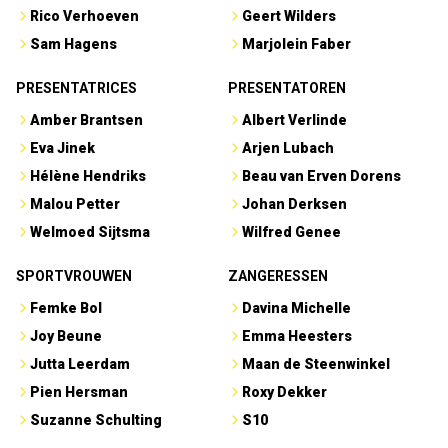
Rico Verhoeven
Geert Wilders
Sam Hagens
Marjolein Faber
PRESENTATRICES
PRESENTATOREN
Amber Brantsen
Albert Verlinde
Eva Jinek
Arjen Lubach
Hélène Hendriks
Beau van Erven Dorens
Malou Petter
Johan Derksen
Welmoed Sijtsma
Wilfred Genee
SPORTVROUWEN
ZANGERESSEN
Femke Bol
Davina Michelle
Joy Beune
Emma Heesters
Jutta Leerdam
Maan de Steenwinkel
Pien Hersman
Roxy Dekker
Suzanne Schulting
S10