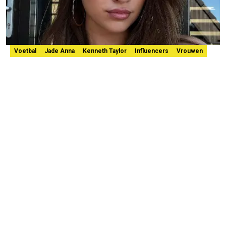
Voetbal
Jade Anna
Kenneth Taylor
Influencers
Vrouwen