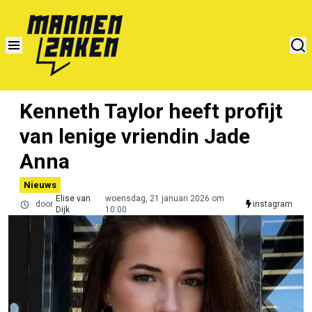
Kenneth Taylor heeft profijt
van lenige vriendin Jade
Anna
Nieuws
Elise van
woensdag, 21 januari 2026 om
door
instagram
Dijk
10:00