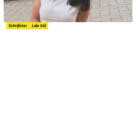
Schrijfster
Lale Gül