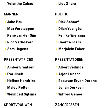
Yolanthe Cabau
Lies Zhara
MANNEN
POLITICI
Jake Paul
Dick Schoof
Max Verstappen
Dilan Yesilgöz
René van der Gijp
Femke Wiersma
Rico Verhoeven
Geert Wilders
Sam Hagens
Marjolein Faber
PRESENTATRICES
PRESENTATOREN
Amber Brantsen
Albert Verlinde
Eva Jinek
Arjen Lubach
Hélène Hendriks
Beau van Erven Dorens
Malou Petter
Johan Derksen
Welmoed Sijtsma
Wilfred Genee
SPORTVROUWEN
ZANGERESSEN