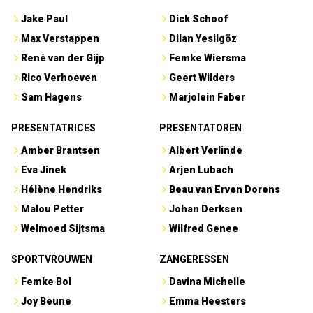
Jake Paul
Dick Schoof
Max Verstappen
Dilan Yesilgöz
René van der Gijp
Femke Wiersma
Rico Verhoeven
Geert Wilders
Sam Hagens
Marjolein Faber
PRESENTATRICES
PRESENTATOREN
Amber Brantsen
Albert Verlinde
Eva Jinek
Arjen Lubach
Hélène Hendriks
Beau van Erven Dorens
Malou Petter
Johan Derksen
Welmoed Sijtsma
Wilfred Genee
SPORTVROUWEN
ZANGERESSEN
Femke Bol
Davina Michelle
Joy Beune
Emma Heesters