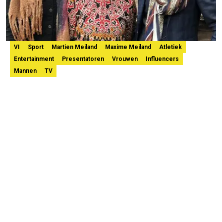
VI
Sport
Martien Meiland
Maxime Meiland
Atletiek
Entertainment
Presentatoren
Vrouwen
Influencers
Mannen
TV