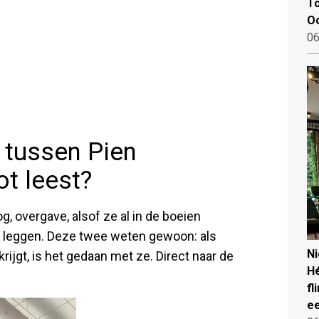
To
Oo
06
s tussen Pien
t leest?
 overgave, alsof ze al in de boeien
te leggen. Deze twee weten gewoon: als
N
ijgt, is het gedaan met ze. Direct naar de
Hé
fl
ee