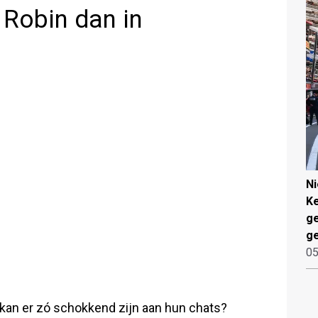
 Robin dan in
N
Ke
g
ge
05
át kan er zó schokkend zijn aan hun chats?