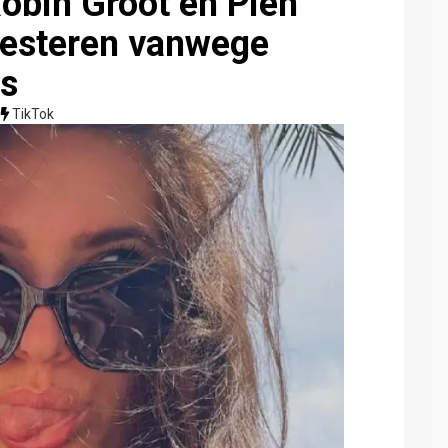
obin Groot en Pien
resteren vanwege
es
TikTok