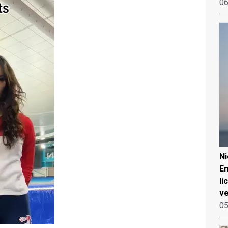
06
N
Em
li
ve
05