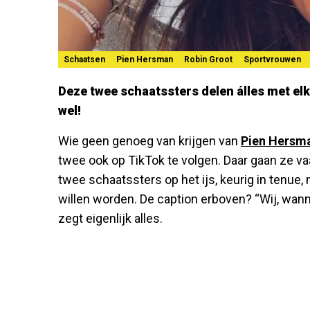
Schaatsen
Pien Hersman
Robin Groot
Sportvrouwen
Deze twee schaatssters delen álles met elka
wel!
Wie geen genoeg van krijgen van
Pien Hersm
twee ook op TikTok te volgen. Daar gaan ze v
twee schaatssters op het ijs, keurig in tenue
willen worden. De caption erboven? “Wij, wann
zegt eigenlijk alles.