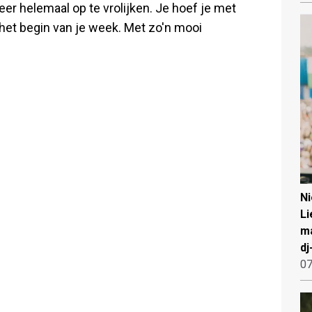
er helemaal op te vrolijken. Je hoef je met
n het begin van je week. Met zo'n mooi
N
Li
ma
dj
07