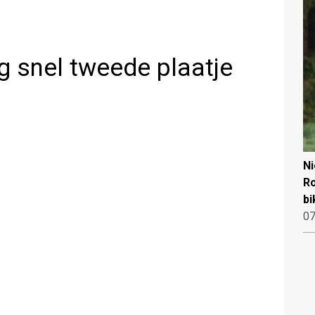
g snel tweede plaatje
N
Ro
bi
07