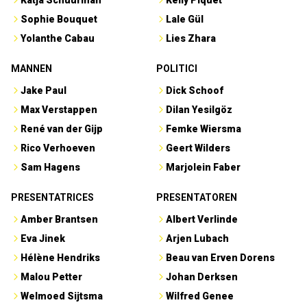
Sophie Bouquet
Lale Gül
Yolanthe Cabau
Lies Zhara
MANNEN
POLITICI
Jake Paul
Dick Schoof
Max Verstappen
Dilan Yesilgöz
René van der Gijp
Femke Wiersma
Rico Verhoeven
Geert Wilders
Sam Hagens
Marjolein Faber
PRESENTATRICES
PRESENTATOREN
Amber Brantsen
Albert Verlinde
Eva Jinek
Arjen Lubach
Hélène Hendriks
Beau van Erven Dorens
Malou Petter
Johan Derksen
Welmoed Sijtsma
Wilfred Genee