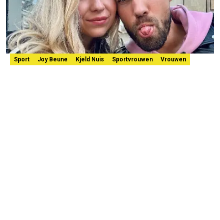
Sport
Joy Beune
Kjeld Nuis
Sportvrouwen
Vrouwen