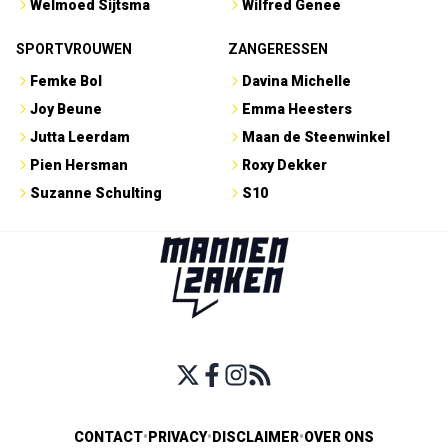
Welmoed Sijtsma
Wilfred Genee
SPORTVROUWEN
ZANGERESSEN
Femke Bol
Davina Michelle
Joy Beune
Emma Heesters
Jutta Leerdam
Maan de Steenwinkel
Pien Hersman
Roxy Dekker
Suzanne Schulting
S10
CONTACT
•
PRIVACY
•
DISCLAIMER
•
OVER ONS