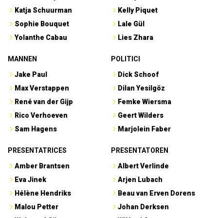
Katja Schuurman
Kelly Piquet
Sophie Bouquet
Lale Gül
Yolanthe Cabau
Lies Zhara
MANNEN
POLITICI
Jake Paul
Dick Schoof
Max Verstappen
Dilan Yesilgöz
René van der Gijp
Femke Wiersma
Rico Verhoeven
Geert Wilders
Sam Hagens
Marjolein Faber
PRESENTATRICES
PRESENTATOREN
Amber Brantsen
Albert Verlinde
Eva Jinek
Arjen Lubach
Hélène Hendriks
Beau van Erven Dorens
Malou Petter
Johan Derksen