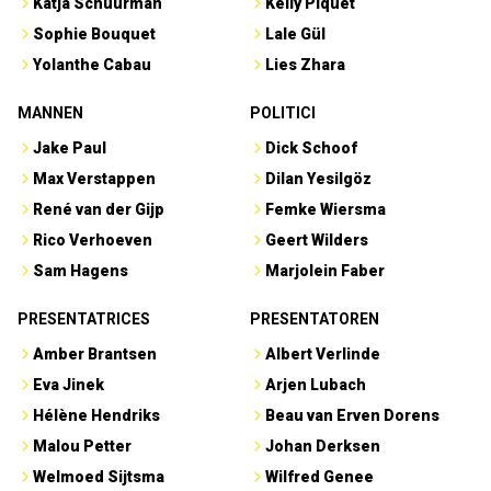
Katja Schuurman
Kelly Piquet
Sophie Bouquet
Lale Gül
Yolanthe Cabau
Lies Zhara
MANNEN
POLITICI
Jake Paul
Dick Schoof
Max Verstappen
Dilan Yesilgöz
René van der Gijp
Femke Wiersma
Rico Verhoeven
Geert Wilders
Sam Hagens
Marjolein Faber
PRESENTATRICES
PRESENTATOREN
Amber Brantsen
Albert Verlinde
Eva Jinek
Arjen Lubach
Hélène Hendriks
Beau van Erven Dorens
Malou Petter
Johan Derksen
Welmoed Sijtsma
Wilfred Genee