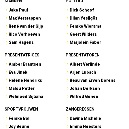
MANNEN
POLITICI
Jake Paul
Dick Schoof
Max Verstappen
Dilan Yesilgöz
René van der Gijp
Femke Wiersma
Rico Verhoeven
Geert Wilders
Sam Hagens
Marjolein Faber
PRESENTATRICES
PRESENTATOREN
Amber Brantsen
Albert Verlinde
Eva Jinek
Arjen Lubach
Hélène Hendriks
Beau van Erven Dorens
Malou Petter
Johan Derksen
Welmoed Sijtsma
Wilfred Genee
SPORTVROUWEN
ZANGERESSEN
Femke Bol
Davina Michelle
Joy Beune
Emma Heesters