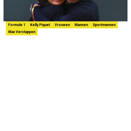
Formule 1
Kelly Piquet
Vrouwen
Mannen
Sportmannen
Max Verstappen