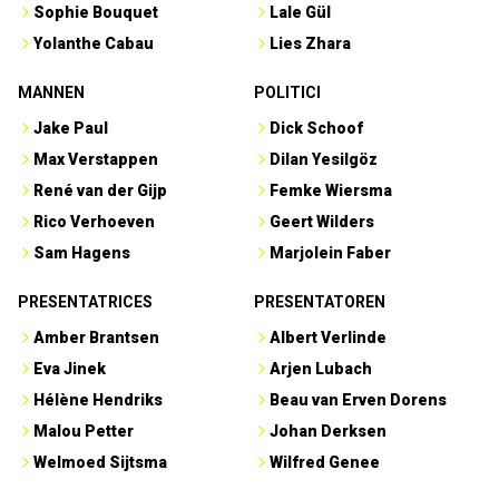
Sophie Bouquet
Lale Gül
Yolanthe Cabau
Lies Zhara
MANNEN
POLITICI
Jake Paul
Dick Schoof
Max Verstappen
Dilan Yesilgöz
René van der Gijp
Femke Wiersma
Rico Verhoeven
Geert Wilders
Sam Hagens
Marjolein Faber
PRESENTATRICES
PRESENTATOREN
Amber Brantsen
Albert Verlinde
Eva Jinek
Arjen Lubach
Hélène Hendriks
Beau van Erven Dorens
Malou Petter
Johan Derksen
Welmoed Sijtsma
Wilfred Genee