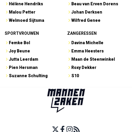
Hélène Hendriks
Beau van Erven Dorens
Malou Petter
Johan Derksen
Welmoed Sijtsma
Wilfred Genee
SPORTVROUWEN
ZANGERESSEN
Femke Bol
Davina Michelle
Joy Beune
Emma Heesters
Jutta Leerdam
Maan de Steenwinkel
Pien Hersman
Roxy Dekker
Suzanne Schulting
S10