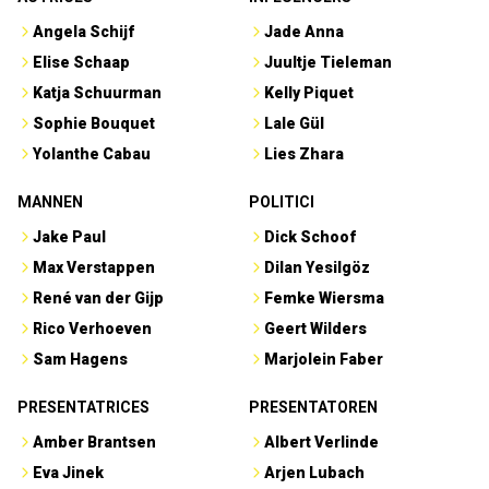
Angela Schijf
Jade Anna
Elise Schaap
Juultje Tieleman
Katja Schuurman
Kelly Piquet
Sophie Bouquet
Lale Gül
Yolanthe Cabau
Lies Zhara
MANNEN
POLITICI
Jake Paul
Dick Schoof
Max Verstappen
Dilan Yesilgöz
René van der Gijp
Femke Wiersma
Rico Verhoeven
Geert Wilders
Sam Hagens
Marjolein Faber
PRESENTATRICES
PRESENTATOREN
Amber Brantsen
Albert Verlinde
Eva Jinek
Arjen Lubach