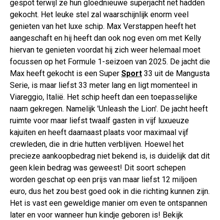
gespot terwijl ze hun gloednieuwe superjacht net hadden
gekocht. Het leuke stel zal waarschijnlijk enorm veel
genieten van het luxe schip. Max Verstappen heeft het
aangeschaft en hij heeft dan ook nog even om met Kelly
hiervan te genieten voordat hij zich weer helemaal moet
focussen op het Formule 1-seizoen van 2025. De jacht die
Max heeft gekocht is een Super
Sport
33 uit de Mangusta
Serie, is maar liefst 33 meter lang en ligt momenteel in
Viareggio, Italië. Het schip heeft dan een toepasselijke
naam gekregen. Namelijk 'Unleash the Lion'. De jacht heeft
ruimte voor maar liefst twaalf gasten in vijf luxueuze
kajuiten en heeft daarnaast plaats voor maximaal vijf
crewleden, die in drie hutten verblijven. Hoewel het
precieze aankoopbedrag niet bekend is, is duidelijk dat dit
geen klein bedrag was geweest! Dit soort schepen
worden geschat op een prijs van maar liefst 12 miljoen
euro, dus het zou best goed ook in die richting kunnen zijn.
Het is vast een geweldige manier om even te ontspannen
later en voor wanneer hun kindje geboren is! Bekijk