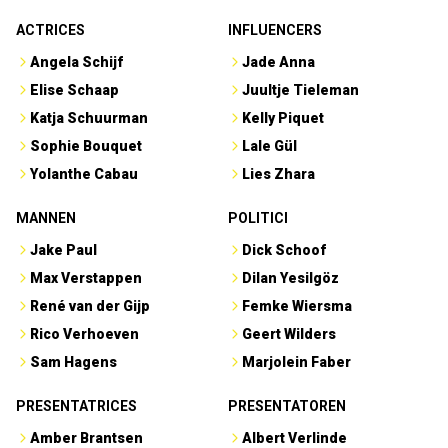
ACTRICES
INFLUENCERS
Angela Schijf
Jade Anna
Elise Schaap
Juultje Tieleman
Katja Schuurman
Kelly Piquet
Sophie Bouquet
Lale Gül
Yolanthe Cabau
Lies Zhara
MANNEN
POLITICI
Jake Paul
Dick Schoof
Max Verstappen
Dilan Yesilgöz
René van der Gijp
Femke Wiersma
Rico Verhoeven
Geert Wilders
Sam Hagens
Marjolein Faber
PRESENTATRICES
PRESENTATOREN
Amber Brantsen
Albert Verlinde