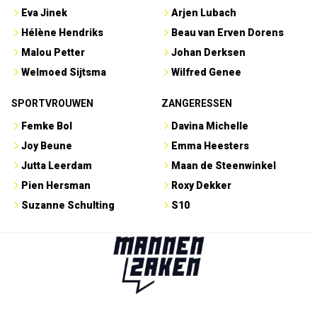
Eva Jinek
Arjen Lubach
Hélène Hendriks
Beau van Erven Dorens
Malou Petter
Johan Derksen
Welmoed Sijtsma
Wilfred Genee
SPORTVROUWEN
ZANGERESSEN
Femke Bol
Davina Michelle
Joy Beune
Emma Heesters
Jutta Leerdam
Maan de Steenwinkel
Pien Hersman
Roxy Dekker
Suzanne Schulting
S10