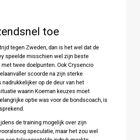
zendsnel toe
trijd tegen Zweden, dan is het wel dat de
ey speelde misschien wel zijn beste
en met twee doelpunten. Ook Crysencio
laanvaller scoorde na zijn sterke
 nadrukkelijker op de deur van het
n situatie waarin Koeman keuzes moet
elangrijke optie was voor de bondscoach, is
fsprekend.
jdens de training mogelijk over zijn
t vooralsnog speculatie, maar het zou wel
op een teleurgestelde indruk maakte.