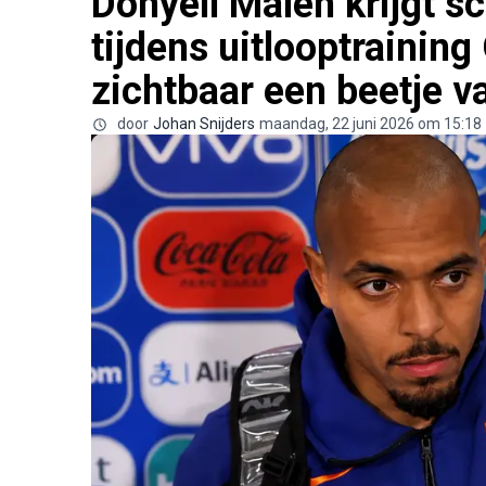
Donyell Malen krijgt 
tijdens uitlooptraining
zichtbaar een beetje v
door
Johan Snijders
maandag, 22 juni 2026 om 15:18