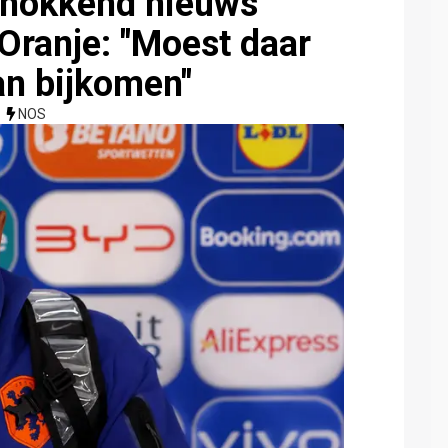
schokkend nieuws
 Oranje: "Moest daar
an bijkomen"
NOS