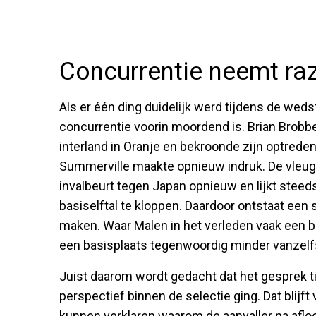
Concurrentie neemt ra
Als er één ding duidelijk werd tijdens de weds
concurrentie voorin moordend is. Brian Brobb
interland in Oranje en bekroonde zijn optred
Summerville maakte opnieuw indruk. De vleuge
invalbeurt tegen Japan opnieuw en lijkt steeds
basiselftal te kloppen. Daardoor ontstaat ee
maken. Waar Malen in het verleden vaak een b
een basisplaats tegenwoordig minder vanzel
Juist daarom wordt gedacht dat het gesprek ti
perspectief binnen de selectie ging. Dat blijf
kunnen verklaren waarom de aanvaller na aflo