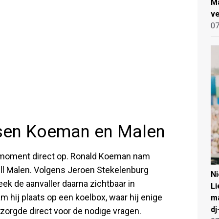
Ma
ve
07
ssen Koeman en Malen
én moment direct op. Ronald Koeman nam
ell Malen. Volgens Jeroen Stekelenburg
N
k de aanvaller daarna zichtbaar in
Li
m hij plaats op een koelbox, waar hij enige
ma
dj
d zorgde direct voor de nodige vragen.