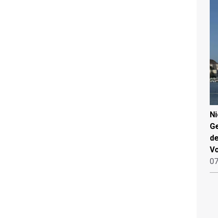
N
Ge
de
V
07