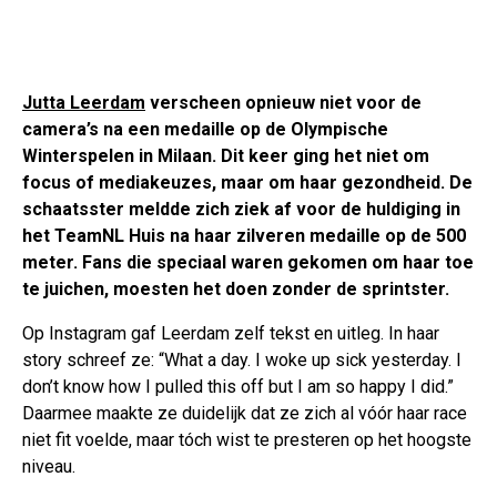
Jutta Leerdam
verscheen opnieuw niet voor de
camera’s na een medaille op de Olympische
Winterspelen in Milaan. Dit keer ging het niet om
focus of mediakeuzes, maar om haar gezondheid. De
schaatsster meldde zich ziek af voor de huldiging in
het TeamNL Huis na haar zilveren medaille op de 500
meter. Fans die speciaal waren gekomen om haar toe
te juichen, moesten het doen zonder de sprintster.
Op Instagram gaf Leerdam zelf tekst en uitleg. In haar
story schreef ze: “What a day. I woke up sick yesterday. I
don’t know how I pulled this off but I am so happy I did.”
Daarmee maakte ze duidelijk dat ze zich al vóór haar race
niet fit voelde, maar tóch wist te presteren op het hoogste
niveau.