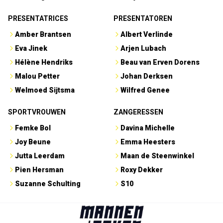
PRESENTATRICES
PRESENTATOREN
Amber Brantsen
Albert Verlinde
Eva Jinek
Arjen Lubach
Hélène Hendriks
Beau van Erven Dorens
Malou Petter
Johan Derksen
Welmoed Sijtsma
Wilfred Genee
SPORTVROUWEN
ZANGERESSEN
Femke Bol
Davina Michelle
Joy Beune
Emma Heesters
Jutta Leerdam
Maan de Steenwinkel
Pien Hersman
Roxy Dekker
Suzanne Schulting
S10