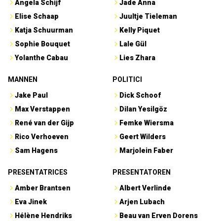
Angela Schijf
Jade Anna
Elise Schaap
Juultje Tieleman
Katja Schuurman
Kelly Piquet
Sophie Bouquet
Lale Gül
Yolanthe Cabau
Lies Zhara
MANNEN
POLITICI
Jake Paul
Dick Schoof
Max Verstappen
Dilan Yesilgöz
René van der Gijp
Femke Wiersma
Rico Verhoeven
Geert Wilders
Sam Hagens
Marjolein Faber
PRESENTATRICES
PRESENTATOREN
Amber Brantsen
Albert Verlinde
Eva Jinek
Arjen Lubach
Hélène Hendriks
Beau van Erven Dorens