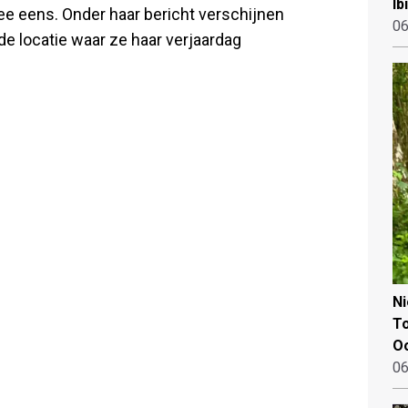
Ib
 mee eens. Onder haar bericht verschijnen
06
e locatie waar ze haar verjaardag
N
To
Oo
06