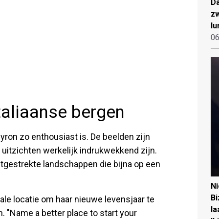
Da
zw
lu
06
taliaanse bergen
Myron zo enthousiast is. De beelden zijn
 uitzichten werkelijk indrukwekkend zijn.
itgestrekte landschappen die bijna op een
N
Bi
eale locatie om haar nieuwe levensjaar te
la
n. "Name a better place to start your