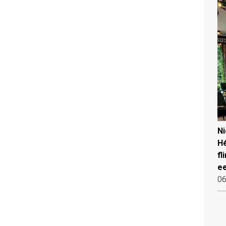
N
Hé
fl
ee
06