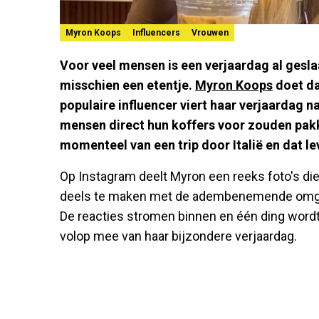
Myron Koops
Influencers
Vrouwen
Voor veel mensen is een verjaardag al geslaa
misschien een etentje.
Myron Koops
doet da
populaire influencer viert haar verjaardag 
mensen direct hun koffers voor zouden pak
momenteel van een trip door Italië en dat le
Op Instagram deelt Myron een reeks foto's die
deels te maken met de adembenemende omgevi
De reacties stromen binnen en één ding wordt a
volop mee van haar bijzondere verjaardag.