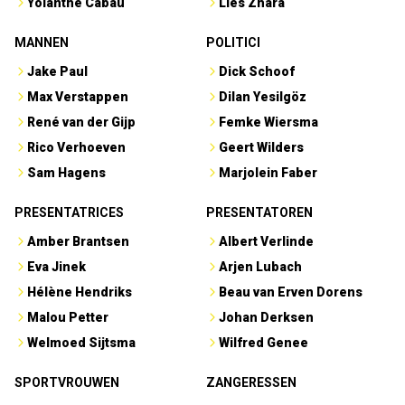
Yolanthe Cabau
Lies Zhara
MANNEN
POLITICI
Jake Paul
Dick Schoof
Max Verstappen
Dilan Yesilgöz
René van der Gijp
Femke Wiersma
Rico Verhoeven
Geert Wilders
Sam Hagens
Marjolein Faber
PRESENTATRICES
PRESENTATOREN
Amber Brantsen
Albert Verlinde
Eva Jinek
Arjen Lubach
Hélène Hendriks
Beau van Erven Dorens
Malou Petter
Johan Derksen
Welmoed Sijtsma
Wilfred Genee
SPORTVROUWEN
ZANGERESSEN