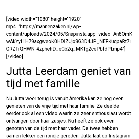
[video width="1080" height="1920"
mp4="https://mannenzaken.nl/wp-
content/uploads/2024/05/Snapinsta.app_video_An8OmK
wAkYyI1H79axgweoK0HDIZUjo8G3D4JP_NEFKuqpaRt7i
GRZFrQHWN-4zphehD_eCb2q_MKTg2cePbfdPl.mp4"]
[/video]
Jutta Leerdam geniet van
tijd met familie
Nu Jutta weer terug is vanuit Amerika kan ze nog even
genieten van de vrije tijd met haar familie. Ze deelde
eerder ook al een video waarin ze zeer enthousiast wordt
ontvangen door haar zusjes. Nu heeft ze ook even
genoten van de tijd met haar vader. De twee hebben
samen lekker een rondje gereden. Jutta laat op Instagram