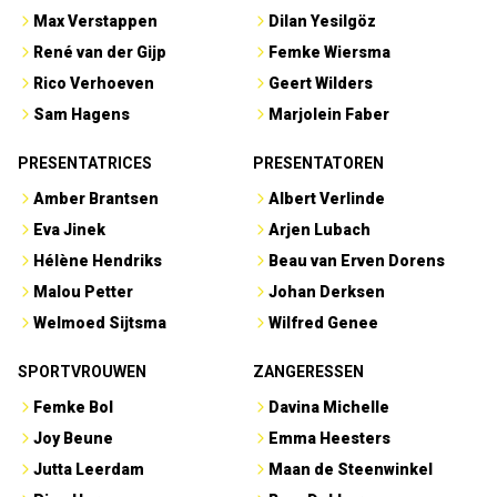
Max Verstappen
Dilan Yesilgöz
René van der Gijp
Femke Wiersma
Rico Verhoeven
Geert Wilders
Sam Hagens
Marjolein Faber
PRESENTATRICES
PRESENTATOREN
Amber Brantsen
Albert Verlinde
Eva Jinek
Arjen Lubach
Hélène Hendriks
Beau van Erven Dorens
Malou Petter
Johan Derksen
Welmoed Sijtsma
Wilfred Genee
SPORTVROUWEN
ZANGERESSEN
Femke Bol
Davina Michelle
Joy Beune
Emma Heesters
Jutta Leerdam
Maan de Steenwinkel