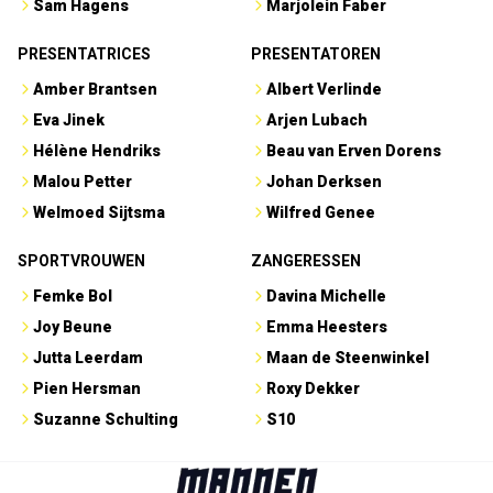
Sam Hagens
Marjolein Faber
PRESENTATRICES
PRESENTATOREN
Amber Brantsen
Albert Verlinde
Eva Jinek
Arjen Lubach
Hélène Hendriks
Beau van Erven Dorens
Malou Petter
Johan Derksen
Welmoed Sijtsma
Wilfred Genee
SPORTVROUWEN
ZANGERESSEN
Femke Bol
Davina Michelle
Joy Beune
Emma Heesters
Jutta Leerdam
Maan de Steenwinkel
Pien Hersman
Roxy Dekker
Suzanne Schulting
S10