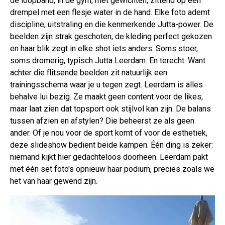
de loopband, in de gym, met gewichten, zittend op een
drempel met een flesje water in de hand. Elke foto ademt
discipline, uitstraling en die kenmerkende Jutta-power. De
beelden zijn strak geschoten, de kleding perfect gekozen
en haar blik zegt in elke shot iets anders. Soms stoer,
soms dromerig, typisch Jutta Leerdam. En terecht. Want
achter die flitsende beelden zit natuurlijk een
trainingsschema waar je u tegen zegt. Leerdam is alles
behalve lui bezig. Ze maakt geen content voor de likes,
maar laat zien dat topsport ook stijlvol kan zijn. De balans
tussen afzien en afstylen? Die beheerst ze als geen
ander. Of je nou voor de sport komt of voor de esthetiek,
deze slideshow bedient beide kampen. Één ding is zeker:
niemand kijkt hier gedachteloos doorheen. Leerdam pakt
met één set foto's opnieuw haar podium, precies zoals we
het van haar gewend zijn.