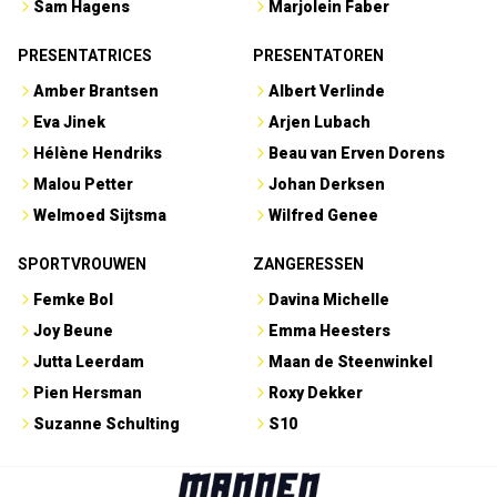
Sam Hagens
Marjolein Faber
PRESENTATRICES
PRESENTATOREN
Amber Brantsen
Albert Verlinde
Eva Jinek
Arjen Lubach
Hélène Hendriks
Beau van Erven Dorens
Malou Petter
Johan Derksen
Welmoed Sijtsma
Wilfred Genee
SPORTVROUWEN
ZANGERESSEN
Femke Bol
Davina Michelle
Joy Beune
Emma Heesters
Jutta Leerdam
Maan de Steenwinkel
Pien Hersman
Roxy Dekker
Suzanne Schulting
S10