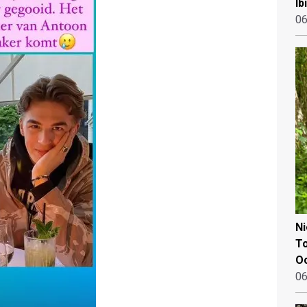
Ib
06
N
To
Oo
06