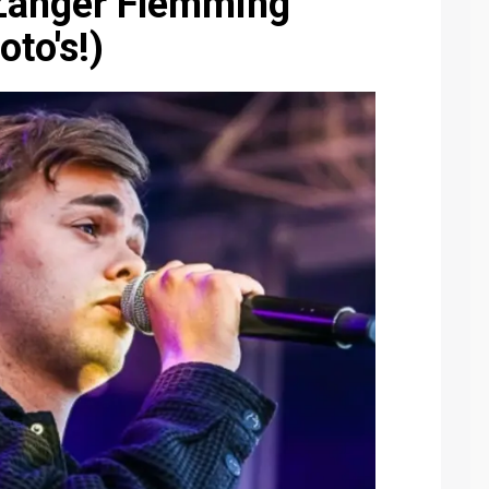
 Zanger Flemming
oto's!)