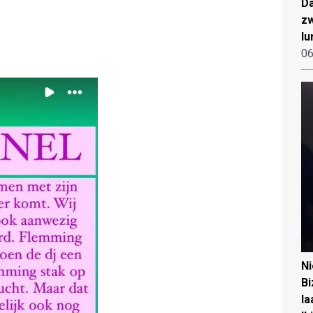
Da
zw
lu
06
N
Bi
la