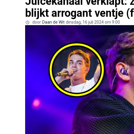
Juicekanaal verklapt:
blijkt arrogant ventje (f
door
Daan de Wit
dinsdag, 16 juli 2024 om 9:00