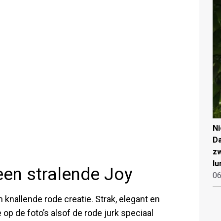
N
Da
zw
lu
een stralende Joy
06
 knallende rode creatie. Strak, elegant en
 op de foto’s alsof de rode jurk speciaal