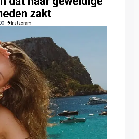
en dat haar geweldige
eneden zakt
:00
Instagram