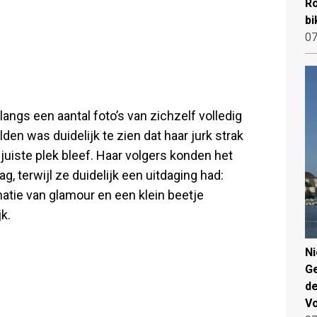
Ro
bi
07
angs een aantal foto’s van zichzelf volledig
en was duidelijk te zien dat haar jurk strak
 juiste plek bleef. Haar volgers konden het
g, terwijl ze duidelijk een uitdaging had:
natie van glamour en een klein beetje
k.
N
Ge
de
V