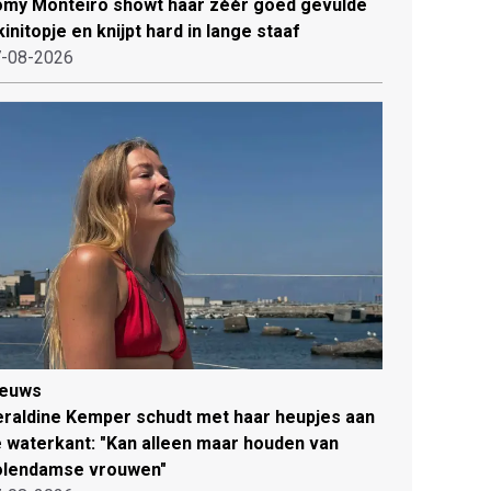
my Monteiro showt haar zéér goed gevulde
kinitopje en knijpt hard in lange staaf
-08-2026
ieuws
raldine Kemper schudt met haar heupjes aan
 waterkant: "Kan alleen maar houden van
olendamse vrouwen"