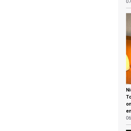
07
N
To
on
en
06