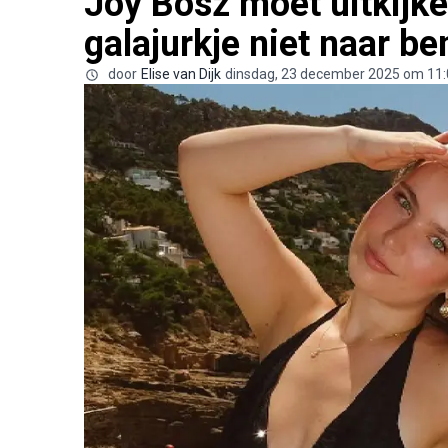
Joy Bosz moet uitkijk
galajurkje niet naar b
door
Elise van Dijk
dinsdag, 23 december 2025 om 11