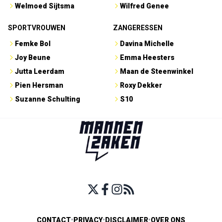
Welmoed Sijtsma
Wilfred Genee
SPORTVROUWEN
ZANGERESSEN
Femke Bol
Davina Michelle
Joy Beune
Emma Heesters
Jutta Leerdam
Maan de Steenwinkel
Pien Hersman
Roxy Dekker
Suzanne Schulting
S10
CONTACT
•
PRIVACY
•
DISCLAIMER
•
OVER ONS