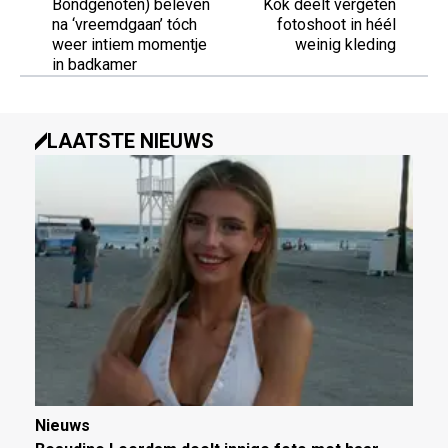
Bondgenoten) beleven
Kok deelt vergeten
na ‘vreemdgaan’ tóch
fotoshoot in héél
weer intiem momentje
weinig kleding
in badkamer
LAATSTE NIEUWS
Nieuws