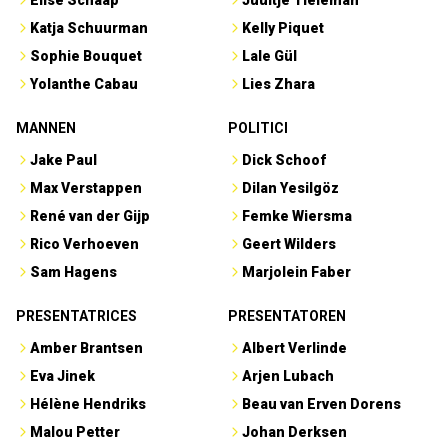
Katja Schuurman
Kelly Piquet
Sophie Bouquet
Lale Gül
Yolanthe Cabau
Lies Zhara
MANNEN
POLITICI
Jake Paul
Dick Schoof
Max Verstappen
Dilan Yesilgöz
René van der Gijp
Femke Wiersma
Rico Verhoeven
Geert Wilders
Sam Hagens
Marjolein Faber
PRESENTATRICES
PRESENTATOREN
Amber Brantsen
Albert Verlinde
Eva Jinek
Arjen Lubach
Hélène Hendriks
Beau van Erven Dorens
Malou Petter
Johan Derksen