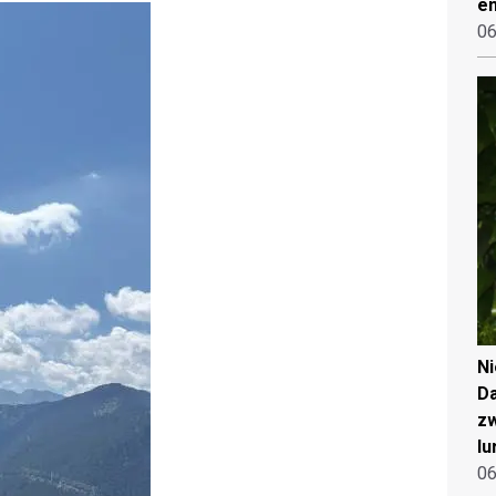
en
06
N
Da
zw
lu
06