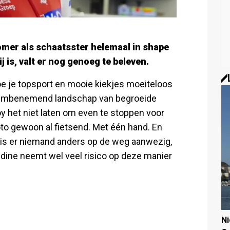
zomer als schaatsster helemaal in shape
j is, valt er nog genoeg te beleven.
e je topsport en mooie kiekjes moeiteloos
 adembenemend landschap van begroeide
oy het niet laten om even te stoppen voor
oto gewoon al fietsend. Met één hand. En
g is er niemand anders op de weg aanwezig,
ndine neemt wel veel risico op deze manier
N