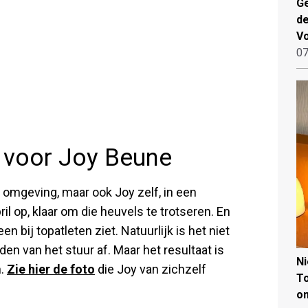
Ge
de
V
07
r voor Joy Beune
e omgeving, maar ook Joy zelf, in een
il op, klaar om die heuvels te trotseren. En
n bij topatleten ziet. Natuurlijk is het niet
en van het stuur af. Maar het resultaat is
N
n.
Zie hier de foto
die Joy van zichzelf
To
on