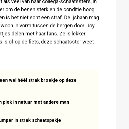
et als veel van haar collega-schaatssters, in
ier om de benen sterk en de conditie hoog
en is het niet echt een straf. De ijsbaan mag
gewoon in vorm tussen de bergen door. Joy
tjes delen met haar fans. Ze is lekker
js is of op de fiets, deze schaatsster weet
een wel héél strak broekje op deze
n plek in natuur met andere man
umper in strak schaatspakje