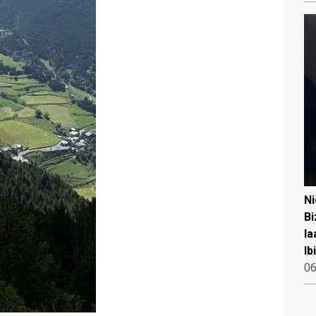
N
Bi
la
Ib
06