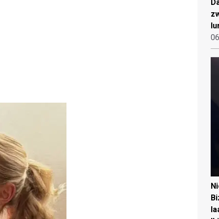
Da
zw
lu
06
N
Bi
la