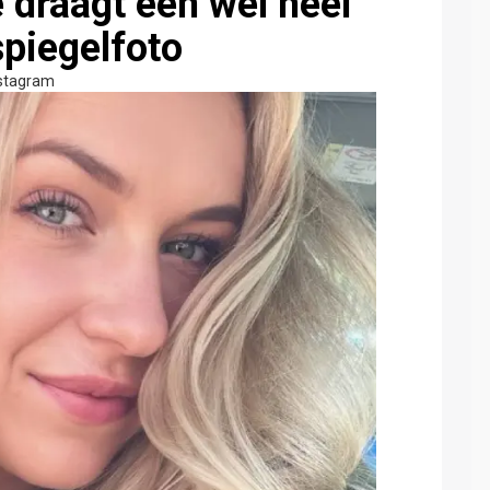
 draagt een wel héél
spiegelfoto
stagram