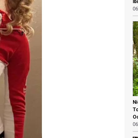
Ib
06
N
To
Oo
06