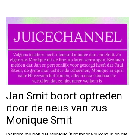
Jan Smit boort optreden
door de neus van zus
Monique Smit
Insiders melden dat Monique ‘niet meer welkom’ is en dat