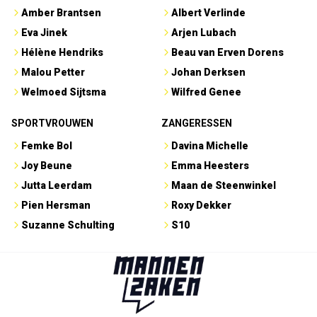
Amber Brantsen
Albert Verlinde
Eva Jinek
Arjen Lubach
Hélène Hendriks
Beau van Erven Dorens
Malou Petter
Johan Derksen
Welmoed Sijtsma
Wilfred Genee
SPORTVROUWEN
ZANGERESSEN
Femke Bol
Davina Michelle
Joy Beune
Emma Heesters
Jutta Leerdam
Maan de Steenwinkel
Pien Hersman
Roxy Dekker
Suzanne Schulting
S10