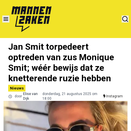
Jan Smit torpedeert
optreden van zus Monique
Smit; wéér bewijs dat ze
knetterende ruzie hebben
Nieuws
Elise van
donderdag, 21 augustus 2025 om
door
Instagram
Dijk
18:00