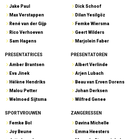
Jake Paul
Dick Schoof
Max Verstappen
Dilan Yesilgöz
René van der Gijp
Femke Wiersma
Rico Verhoeven
Geert Wilders
Sam Hagens
Marjolein Faber
PRESENTATRICES
PRESENTATOREN
Amber Brantsen
Albert Verlinde
Eva Jinek
Arjen Lubach
Hélène Hendriks
Beau van Erven Dorens
Malou Petter
Johan Derksen
Welmoed Sijtsma
Wilfred Genee
SPORTVROUWEN
ZANGERESSEN
Femke Bol
Davina Michelle
Joy Beune
Emma Heesters