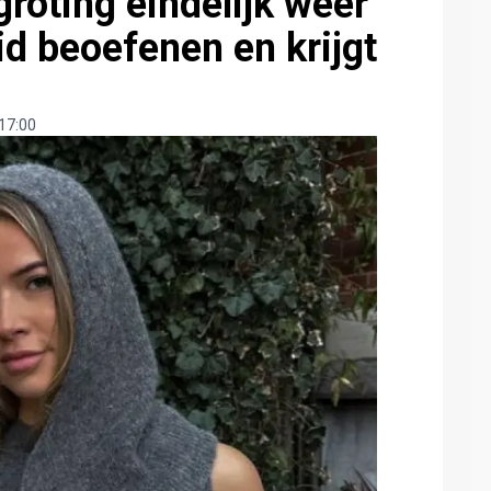
roting eindelijk weer
id beoefenen en krijgt
17:00