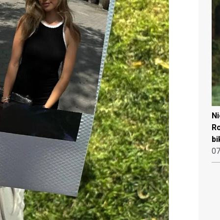
N
Ro
bi
07